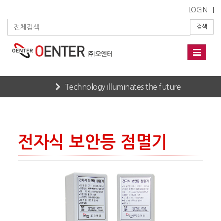
LOGIN
검색
Toggle
navigati
Technology illuminates the future
Home
PRODUCTS
보안등 점멸기
전자식 보안등 점멸기
전자식 보안등 점멸기